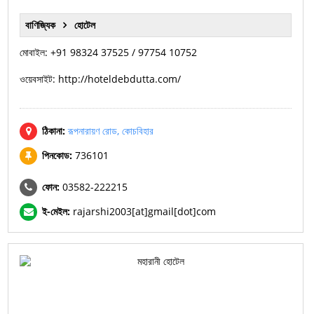
বাণিজ্যিক
হোটেল
মোবাইল: +91 98324 37525 / 97754 10752
ওয়েবসাইট: http://hoteldebdutta.com/
ঠিকানা:
রূপনারায়ণ রোড, কোচবিহার
পিনকোড:
736101
ফোন:
03582-222215
ই-মেইল:
rajarshi2003[at]gmail[dot]com