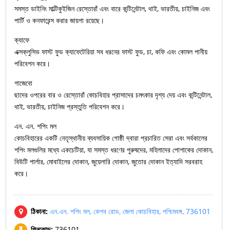
সমস্ত ডাইনিং মাল্টিকুইজিন রেস্তোরাঁ এবং বারে কন্টিনেন্টাল, থাই, ভারতীয়, চাইনিজ এবং
পার্টি ও কনফারেন্স করার জায়গা রয়েছে।
ক্যাফে
এক্সক্লুসিভ ফাস্ট ফুড ক্যাফেটেরিয়া সব ধরনের ফাস্ট ফুড, চা, কফি এবং কোমল পানীয়
পরিবেশন করে।
গাজেবো
ছাদের ওপরের বার ও রেস্তোরাঁ কোচবিহার প্রাসাদের চমৎকার দৃশ্য দেয় এবং কন্টিনেন্টাল,
থাই, ভারতীয়, চাইনিজ প্রস্তুতি পরিবেশন করে।
এন. এন. শপিং মল
কোচবিহারের একটি নেতৃস্থানীয় ব্যবসায়িক গোষ্ঠী দ্বারা প্রচারিত সেরা এবং সর্বকালের
শপিং মলগুলির মধ্যে একচেটিয়া, যা সমস্ত ধরণের পুরুষদের, মহিলাদের পোশাকের দোকান,
বিউটি পার্লার, মোবাইলের দোকান, জুয়েলারি দোকান, জুতোর দোকান ইত্যাদি সরবরাহ
করে।
ঠিকানা:
এন.এন. শপিং মল, কেশব রোড, জেলা কোচবিহার, পশ্চিমবঙ্গ, 736101
পিনকোড:
736101