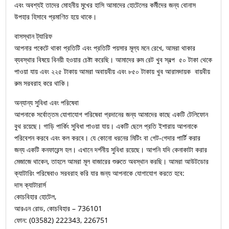
এবং অবশ্যই তাদের মোহনীয় মুখের হাসি আমাদের হোটেলের কর্মীদের জন্য বোনাস
উপহার হিসাবে প্রমাণিত হয়ে থাকে।
বাসস্থান ট্যারিফ
আপনার পকেটে থাকা প্রতিটি এবং প্রতিটি পয়সার মূল্য মনে রেখে, আমরা থাকার
ব্যবস্থার বিষয়ে বিনয়ী হওয়ার চেষ্টা করেছি। আমাদের রুম রেট খুব স্বল্প ৫০ টাকা থেকে
পাওয়া যায় এবং ২২৫ টাকায় আমরা অবায়বীয় এবং ৮৫০ টাকায় খুব আরামদায়ক বায়বীয়
রুম সরবরাহ করে থাকি।
অন্যান্য সুবিধা এবং পরিষেবা
আপনাকে সর্বোত্তম যোগাযোগ পরিষেবা প্রদানের জন্য আমাদের কাছে একটি টেলিফোন
বুথ রয়েছে। গাড়ি পার্কিং সুবিধা পাওয়া যায়। একটি ছেলে প্রতি ইশারায় আপনাকে
পরিবেশন করবে এবং কল করবে। যে কোনো ধরনের মিটিং বা গেট-গেদার পার্টি করার
জন্য একটি কনফারেন্স হল। এখানে দর্শনীয় সুবিধা রয়েছে। আপনি যদি কেনাকাটা করার
মেজাজে থাকেন, তাহলে আমরা মূল বাজারের শুরুতে অবস্থান করছি। আমরা আউটডোর
ক্যাটারিং পরিষেবাও সরবরাহ করি যার জন্য আপনাকে যোগাযোগ করতে হবে:
দাস ক্যাটারার্স
কোচবিহার হোটেল,
আরএন রোড, কোচবিহার – 736101
ফোন: (03582) 222343, 226751