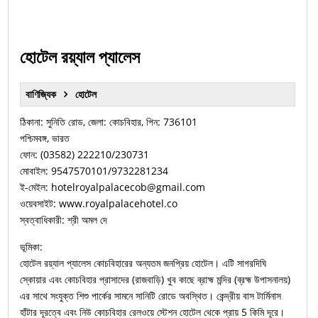
হোটেল রয়্যাল প্যালেস
বাণিজ্যিক
হোটেল
ঠিকানা: সুনিতি রোড, জেলা: কোচবিহার, পিন: 736101
পশ্চিমবঙ্গ, ভারত
ফোন: (03582) 222210/230731
মোবাইল: 9547570101/9732281234
ই-মেইল: hotelroyalpalacecob@gmail.com
ওয়েবসাইট: www.royalpalacehotel.co
স্বত্বাধিকারী: শ্রী অমল দে
ভূমিকা:
হোটেল রয়্যাল প্যালেস কোচবিহারের অন্যতম জনপ্রিয় হোটেল। এটি সাগরদিঘি
স্কোয়ার এবং কোচবিহার প্রাসাদের (রাজবাড়ি) খুব কাছে ব্রাহ্ম মন্দির (ব্রহ্ম উপাসনালয়)
এর সাথে সংযুক্ত শিশু পার্কের সামনে সানিটি রোডে অবস্থিত। কেন্দ্রীয় বাস টার্মিনাস
হাঁটার দূরত্বে এবং নিউ কোচবিহার রেলওয়ে স্টেশন হোটেল থেকে প্রায় 5 কিমি দূরে।