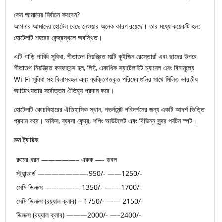
কেন আমাদের নির্বাচন করবেন?
আপনার আমাদের হোটেল বেছে নেওয়ার অনেক কারণ রয়েছে। তার মধ্যে কয়েকটি হল:-
হোটেলটি শহরের কেন্দ্রস্থলে অবস্থিত।
এটি গাড়ি পার্কিং সুবিধা, শীতাতপ নিয়ন্ত্রিত মাল্টি কুইজিন রেস্তোরাঁ এবং ছাদের উপরে
শীতাতপ নিয়ন্ত্রিত কনফারেন্স হল, লিফ্ট, একাধিক স্যাটেলাইট চ্যানেল এবং বিনামূল্যে
Wi-Fi সুবিধা সহ বিলাসবহুল এবং ব্যক্তিগতকৃত পরিষেবাগুলির সাথে মিলিত ভারতীয়
আতিথেয়তার সর্বোত্তম ঐতিহ্য প্রদান করে।
হোটেলটি কোচবিহারের ঐতিহাসিক স্থান, গভর্নমেন্ট পরিদর্শনের জন্য একটি আদর্শ ভিত্তি
প্রদান করে। অফিস, ব্যবসা কেন্দ্র, শপিং আউটলেট এবং বিভিন্ন সুন্দর পর্যটন স্পট।
রুম ট্যারিফ
রুমের ধরন —————– একক —- ডবল
স্ট্যান্ডার্ড ———————-950/- ——1250/-
সেমি ডিলাক্স —————-1350/- ——-1700/-
সেমি ডিলাক্স (রয়্যাল ক্লাব) – 1750/- —— 2150/-
ডিলাক্স (রয়্যাল ক্লাব) ———2000/- —–2400/-