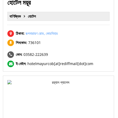
হোটেল ময়ূর
বাণিজ্যিক
হোটেল
ঠিকানা:
রূপনারায়ণ রোড, কোচবিহার
পিনকোড:
736101
ফোন:
03582-222639
ই-মেইল:
hotelmayurcob[at]rediffmail[dot]com