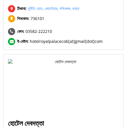
ঠিকানা:
সুনীতি রোড, কোচবিহার, পশ্চিমবঙ্গ, ভারত
পিনকোড:
736101
ফোন:
03582-222210
ই-মেইল:
hotelroyalpalacecob[at]gmail[dot]com
হোটেল দেবদত্তা