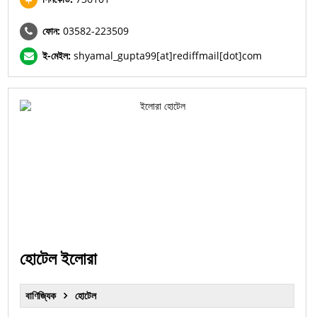
ফোন:
03582-223509
ই-মেইল:
shyamal_gupta99[at]rediffmail[dot]com
হোটেল ইলোরা
বাণিজ্যিক
হোটেল