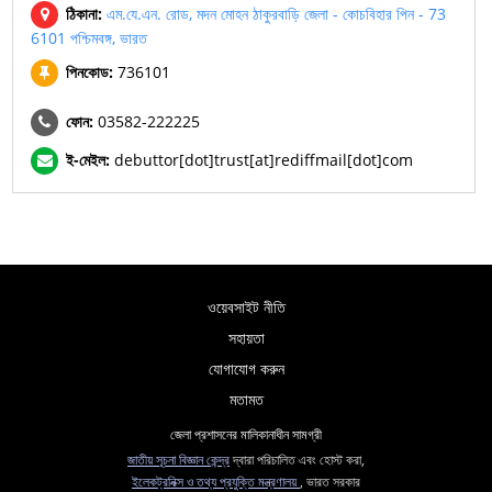
ঠিকানা:
এম.যে.এন. রোড, মদন মোহন ঠাকুরবাড়ি জেলা - কোচবিহার পিন - 73
6101 পশ্চিমবঙ্গ, ভারত
পিনকোড:
736101
ফোন:
03582-222225
ই-মেইল:
debuttor[dot]trust[at]rediffmail[dot]com
ওয়েবসাইট নীতি
সহায়তা
যোগাযোগ করুন
মতামত
জেলা প্রশাসনের মালিকানাধীন সামগ্রী
জাতীয় সূচনা বিজ্ঞান কেন্দ্র
দ্বারা পরিচালিত এবং হোস্ট করা,
ইলেকট্রনিক্স ও তথ্য প্রযুক্তি মন্ত্রণালয়
, ভারত সরকার