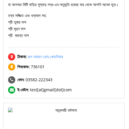
যা আপনার মিষ্টি বাড়ির সুস্বাদু গন্ধ-এন-অনুভূতি রয়েছে যার থেকে আপনি অনেক দূরে।
তথ্য সজ্জিত এবং ধন্যবাদ সহ:
শ্রী তুষার দাস
শ্রী মৃদুল দাস
শ্রী জয়ন্ত দাস
ঠিকানা:
রূপ নারায়ণ রোড,কোচবিহার
পিনকোড:
736101
ফোন:
03582-222343
ই-মেইল:
test[at]gmail[dot]com