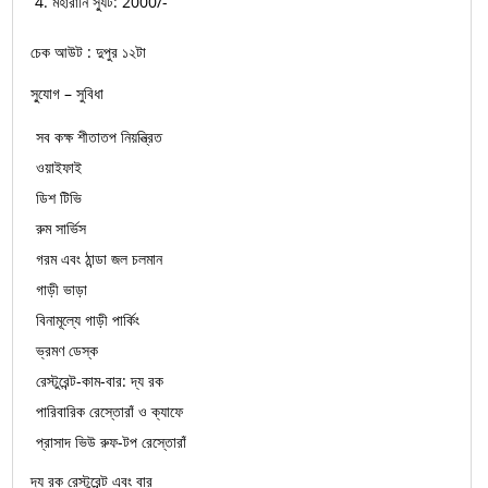
মহারানি স্যুট: 2000/-
চেক আউট : দুপুর ১২টা
সু্যোগ – সুবিধা
সব কক্ষ শীতাতপ নিয়ন্ত্রিত
ওয়াইফাই
ডিশ টিভি
রুম সার্ভিস
গরম এবং ঠান্ডা জল চলমান
গাড়ী ভাড়া
বিনামূল্যে গাড়ী পার্কিং
ভ্রমণ ডেস্ক
রেস্টুরেন্ট-কাম-বার: দ্য রক
পারিবারিক রেস্তোরাঁ ও ক্যাফে
প্রাসাদ ভিউ রুফ-টপ রেস্তোরাঁ
দ্য রক রেস্টুরেন্ট এবং বার