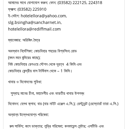
আমাদের সাথে যোগাযোগ করুন: ফোন: (03582) 222125, 224318
ফ্যাক্স: (03582) 225910
ই-মেইল: hotelellora@yahoo.com,
slg.bsingha@sancharnet.in,
hotelellora@rediffmail.com
ম্যানেজার: অরিজিৎ মৈত্র
অবস্থান নির্দেশিকা: কোচবিহার শহরের বিশ্বসিংহ রোড
(মদন মহন মন্দিরের কাছে);
নিউ কোচবিহার রেলওয়ে স্টেশন থেকে দূরত্ব 4 কিমি এবং
কোচবিহার কেন্দ্রীয় বাস টার্মিনাস থেকে – 1 কিমি।
খাবার ও বিনোদনের সুবিধা:
সুস্বাদু মানের চীনা, মহাদেশীয় এবং ভারতীয় খাবার উপলব্ধ
বিনোদন: হেলথ ক্লাব; বার (বার নাইট এঞ্জেল এ.সি.); রেস্টুরেন্ট (রেস্তোরাঁ তারা এ.সি.)
অন্যান্য উল্লেখযোগ্য পরিষেবা:
রুম সার্ভিস; কলে ডাক্তার; লন্ড্রি পরিষেবা; কনফারেন্স সেন্টার; এসটিডি এবং