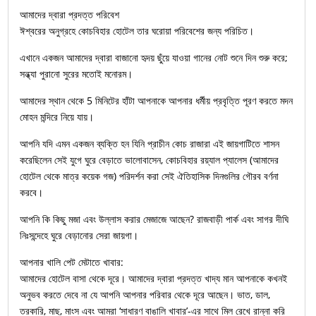
আমাদের দ্বারা প্রদত্ত পরিবেশ
ঈশ্বরের অনুগ্রহে কোচবিহার হোটেল তার ঘরোয়া পরিবেশের জন্য পরিচিত।
এখানে একজন আমাদের দ্বারা বাজানো হৃদয় ছুঁয়ে যাওয়া গানের নোট শুনে দিন শুরু করে;
সন্ধ্যা পুরানো সুরের মতোই মনোরম।
আমাদের স্থান থেকে 5 মিনিটের হাঁটা আপনাকে আপনার ধর্মীয় প্রবৃত্তি পূরণ করতে মদন
মোহন মন্দিরে নিয়ে যায়।
আপনি যদি এমন একজন ব্যক্তি হন যিনি প্রাচীন কোচ রাজারা এই জায়গাটিতে শাসন
করেছিলেন সেই যুগে ঘুরে বেড়াতে ভালোবাসেন, কোচবিহার রয়্যাল প্যালেস (আমাদের
হোটেল থেকে মাত্র কয়েক গজ) পরিদর্শন করা সেই ঐতিহাসিক দিনগুলির গৌরব বর্ণনা
করবে।
আপনি কি কিছু মজা এবং উল্লাস করার মেজাজে আছেন? রাজবাড়ী পার্ক এবং সাগর দীঘি
নিঃসন্দেহে ঘুরে বেড়ানোর সেরা জায়গা।
আপনার খালি পেট মেটাতে খাবার:
আমাদের হোটেল বাসা থেকে দূরে। আমাদের দ্বারা প্রদত্ত খাদ্য মান আপনাকে কখনই
অনুভব করতে দেবে না যে আপনি আপনার পরিবার থেকে দূরে আছেন। ভাত, ডাল,
তরকারি, মাছ, মাংস এবং আমরা ‘সাধারণ বাঙালি খাবার’-এর সাথে মিল রেখে রান্না করি