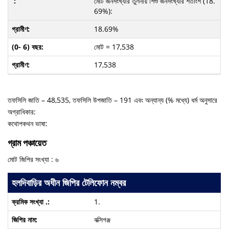
মোট জনসংখ্যার তুলনায় শিশু জনসংখ্যার শতাংশ (18.
69%):
18.69%
মোট = 17,538
17,538
তফসিলি জাতি – 48,535, তফসিলি উপজাতি – 191 এবং অন্যান্য (% মধ্যে) ধর্ম অনুসারে
অগ্রাধিকার:
কথোপকথন ভাষা:
গ্রাম পঞ্চায়েত
মোট জিপির সংখ্যা : ৬
হলদিবাড়ির অধীন জিপির টেলিফোন নম্বর
1.
বক্সিগঞ্জ