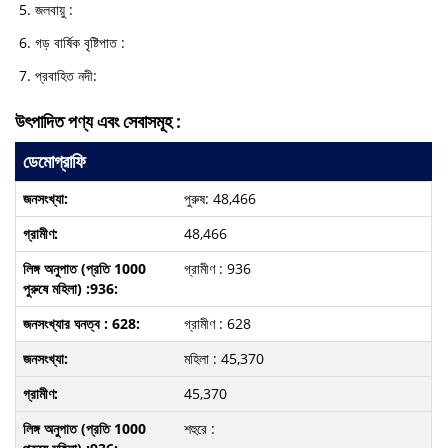
জলবায়ু :
গড় বার্ষিক বৃষ্টিপাত :
প্রবাহিত নদী:
উৎপাদিত পণ্য এবং সেবাসমূহ :
ডেমোগ্রাফি
পুরুষ: 48,466
48,466
গ্রামীণ : 936
গ্রামীণ : 628
মহিলা : 45,370
45,370
শহুরে :