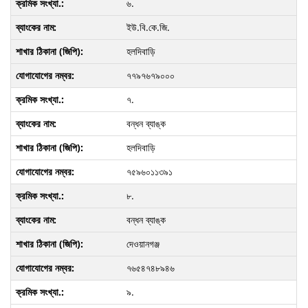
৬.
ইউ.বি.কে.জি.
হলদিবাড়ি
৭৭৯৭৬৭৯০০০
৭.
বন্ধন ব্যাঙ্ক
হলদিবাড়ি
৭৫৯৬০১১৩৯১
৮.
বন্ধন ব্যাঙ্ক
দেওয়ানগঞ্জ
৭৬৫৪৭৪৮৯৪৬
৯.