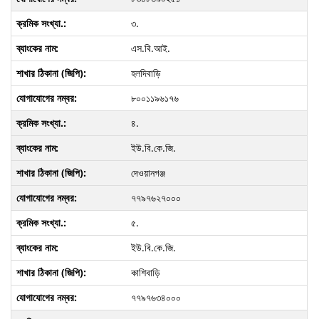
৩.
এস.বি.আই.
হলদিবাড়ি
৮০০১১৯৬১৭৬
৪.
ইউ.বি.কে.জি.
দেওয়ানগঞ্জ
৭৭৯৭৬২৭০০০
৫.
ইউ.বি.কে.জি.
কাশিবাড়ি
৭৭৯৭৬৩৪০০০