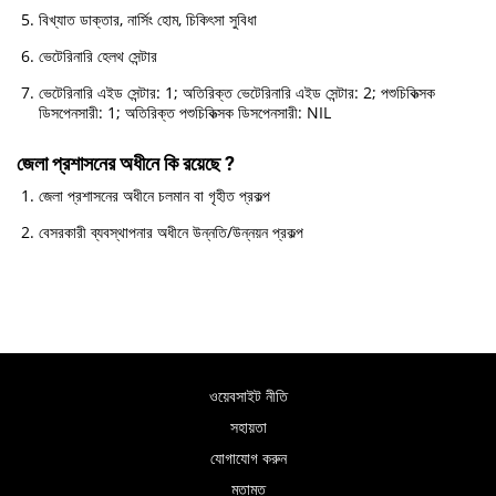
বিখ্যাত ডাক্তার, নার্সিং হোম, চিকিৎসা সুবিধা
ভেটেরিনারি হেলথ সেন্টার
ভেটেরিনারি এইড সেন্টার: 1; অতিরিক্ত ভেটেরিনারি এইড সেন্টার: 2; পশুচিকিত্সক
ডিসপেনসারী: 1; অতিরিক্ত পশুচিকিত্সক ডিসপেনসারী: NIL
জেলা প্রশাসনের অধীনে কি রয়েছে ?
জেলা প্রশাসনের অধীনে চলমান বা গৃহীত প্রকল্প
বেসরকারী ব্যবস্থাপনার অধীনে উন্নতি/উন্নয়ন প্রকল্প
ওয়েবসাইট নীতি
সহায়তা
যোগাযোগ করুন
মতামত