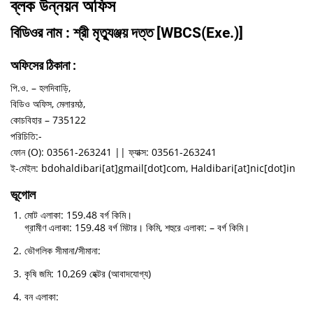
ব্লক উন্নয়ন অফিস
বিডিওর নাম : শ্রী মৃত্যুঞ্জয় দত্ত [WBCS(Exe.)]
অফিসের ঠিকানা :
পি.ও. – হলদিবাড়ি,
বিডিও অফিস, মেলারমঠ,
কোচবিহার – 735122
পরিচিতি:-
ফোন (O): 03561-263241 || ফ্যাক্স: 03561-263241
ই-মেইল: bdohaldibari[at]gmail[dot]com, Haldibari[at]nic[dot]in
ভূগোল
মোট এলাকা: 159.48 বর্গ কিমি।
গ্রামীণ এলাকা: 159.48 বর্গ মিটার। কিমি, শহুরে এলাকা: – বর্গ কিমি।
ভৌগলিক সীমানা/সীমানা:
কৃষি জমি: 10,269 হেক্টর (আবাদযোগ্য)
বন এলাকা: