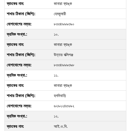
কানারা ব্যাঙ্ক
হেমকুমারী
৮৩৩৪৯৯৯৩৯০
১০.
কানারা ব্যাঙ্ক
উত্তর বক্সিগঞ্জ
৮৩৩৪৯৯৯৩৯৮
১১.
কানারা ব্যাঙ্ক
হলদিবাড়ি
৬২৯২২৪৫৬৯২
১২.
আই
.
ও
.
বি
.