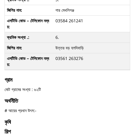
পার মেখলিগঞ্জ
03584 261241
6.
উত্তর বড় হলদিবাড়ি
03561 263276
গ্রাম
মোট গ্রামের সংখ্যা : ৬২টি
অর্থনীতি
# আয়ের প্রধান উৎস:-
কৃষি
শিল্প