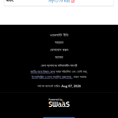
দেখুন (779 KB)
ওয়েবসাইট নীতি
সহায়তা
যোগাযোগ করুন
মতামত
জেলা প্রশাসনের মালিকানাধীন সামগ্রী
জাতীয় সূচনা বিজ্ঞান কেন্দ্র
দ্বারা পরিচালিত এবং হোস্ট করা,
ইলেকট্রনিক্স ও তথ্য প্রযুক্তি মন্ত্রণালয়
, ভারত সরকার
সর্বশেষ আপডেট তারিখ:
Aug 07, 2026