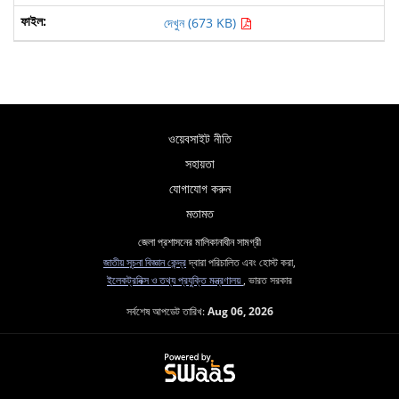
দেখুন (673 KB)
ওয়েবসাইট নীতি
সহায়তা
যোগাযোগ করুন
মতামত
জেলা প্রশাসনের মালিকানাধীন সামগ্রী
জাতীয় সূচনা বিজ্ঞান কেন্দ্র
দ্বারা পরিচালিত এবং হোস্ট করা,
ইলেকট্রনিক্স ও তথ্য প্রযুক্তি মন্ত্রণালয়
, ভারত সরকার
সর্বশেষ আপডেট তারিখ:
Aug 06, 2026