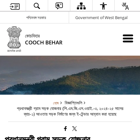
পশ্চিমবঙ্গ সরকার
Government of West Bengal
কোচবিহার
COOCH BEHAR
বিজ্ঞাপ্তিগুলি
হোম
প্রধানমন্ত্রী গ্রাম সড়ক যোজনার (পি.এম.জি.এস.ওয়াই.-৩, ২০২৪-২৫ সালের
ব্যাচ-১) আওতায় সড়ক নির্মাণের জন্য ই-টেন্ডার আহ্বান করা হয়েছে
প্রধানমন্ত্রী গ্রাম সড়ক যোজনার