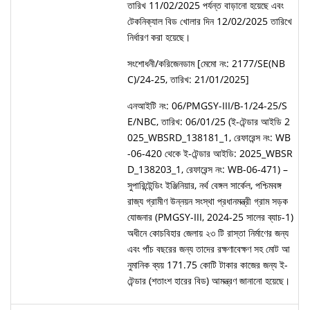
তারিখ 11/02/2025 পর্যন্ত বাড়ানো হয়েছে এবং
টেকনিক্যাল বিড খোলার দিন 12/02/2025 তারিখে
নির্ধারণ করা হয়েছে।
সংশোধনী/করিজেনডাম [মেমো নং: 2177/SE(NB
C)/24-25, তারিখ: 21/01/2025]
এনআইটি নং: 06/PMGSY-III/B-1/24-25/S
E/NBC, তারিখ: 06/01/25 (ই-টেন্ডার আইডি 2
025_WBSRD_138181_1, রেফারেন্স নং: WB
-06-420 থেকে ই-টেন্ডার আইডি: 2025_WBSR
D_138203_1, রেফারেন্স নং: WB-06-471) –
সুপারিন্টেন্ডিং ইঞ্জিনিয়ার, নর্থ বেঙ্গল সার্কেল, পশ্চিমবঙ্গ
রাজ্য গ্রামীণ উন্নয়ন সংস্থা প্রধানমন্ত্রী গ্রাম সড়ক
যোজনার (PMGSY-III, 2024-25 সালের ব্যাচ-1)
অধীনে কোচবিহার জেলায় ২৩ টি রাস্তা নির্মাণের জন্য
এবং পাঁচ বছরের জন্য তাদের রক্ষণাবেক্ষণ সহ মোট আ
নুমানিক ব্যয় 171.75 কোটি টাকার কাজের জন্য ই-
টেন্ডার (শতাংশ হারের বিড) আমন্ত্রণ জানানো হয়েছে।