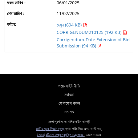
06/01/2025
11/02/2025
দেখুন (694 KB)
CORRIGENDUM210125 (192 KB)
Corrigendum-Date Extension of Bid
Submission (94 KB)
ওয়েবসাইট নীতি
সহায়তা
যোগাযোগ করুন
মতামত
জেলা প্রশাসনের মালিকানাধীন সামগ্রী
জাতীয় সূচনা বিজ্ঞান কেন্দ্র
দ্বারা পরিচালিত এবং হোস্ট করা,
ইলেকট্রনিক্স ও তথ্য প্রযুক্তি মন্ত্রণালয়
, ভারত সরকার