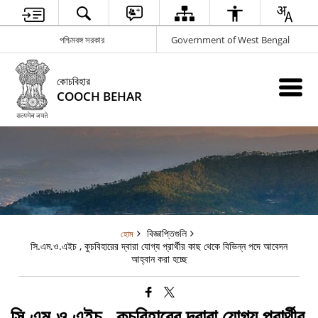
পশ্চিমবঙ্গ সরকার
Government of West Bengal
কোচবিহার
COOCH BEHAR
বিজ্ঞাপ্তিগুলি
হোম
সি.এম.ও.এইচ , কুচবিহারের দ্বারা যোগ্য প্রার্থীর কাছ থেকে বিভিন্ন পদে আবেদন
আহ্বান করা হচ্ছে
সি.এম.ও.এইচ , কুচবিহারের দ্বারা যোগ্য প্রার্থীর