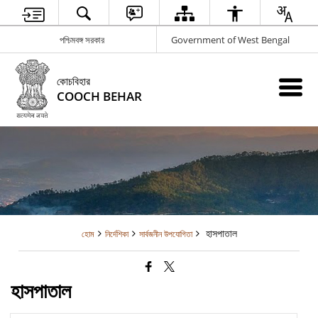
পশ্চিমবঙ্গ সরকার
Government of West Bengal
কোচবিহার
COOCH BEHAR
হাসপাতাল
হোম
নির্দেশিকা
সার্বজনীন উপযোগিতা
হাসপাতাল