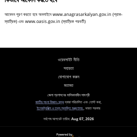
আবেদন পূরণ করতে হবে অনলাইনে www.anagrasarkalyan.gov.in (প্রাক-
ম্যাট্রিক) এবং www.oasis.gov.in (ম্যাট্রিক পরবর্তী)
ওয়েবসাইট নীতি
সহায়তা
যোগাযোগ করুন
মতামত
জেলা প্রশাসনের মালিকানাধীন সামগ্রী
জাতীয় সূচনা বিজ্ঞান কেন্দ্র
দ্বারা পরিচালিত এবং হোস্ট করা,
ইলেকট্রনিক্স ও তথ্য প্রযুক্তি মন্ত্রণালয়
, ভারত সরকার
সর্বশেষ আপডেট তারিখ:
Aug 07, 2026