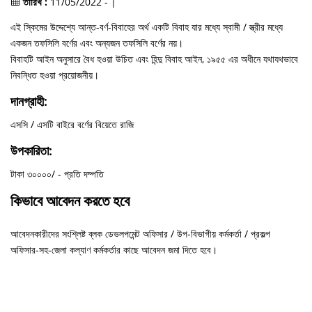
তারিখ :
11/05/2022 - |
এই স্কিমের উদ্দেশ্যে আন্ত-বর্ণ-বিবাহের অর্থ একটি বিবাহ যার মধ্যে স্বামী / স্ত্রীর মধ্যে
একজন তফসিলি বর্ণের এবং অন্যজন তফসিলি বর্ণের নয়।
বিবাহটি আইন অনুসারে বৈধ হওয়া উচিত এবং হিন্দু বিবাহ আইন, ১৯৫৫ এর অধীনে যথাযথভাবে
নিবন্ধিত হওয়া প্রয়োজনীয়।
দানগ্রাহী:
এসসি / এসটি বাইরে বর্ণের বিয়েতে রাজি
উপকারিতা:
টাকা ৩০০০০/ - প্রতি দম্পতি
কিভাবে আবেদন করতে হবে
আবেদনকারীদের সংশ্লিষ্ট ব্লক ডেভলপমেন্ট অফিসার / উপ-বিভাগীয় কর্মকর্তা / প্রকল্প
অফিসার-সহ-জেলা কল্যাণ কর্মকর্তার কাছে আবেদন জমা দিতে হবে।